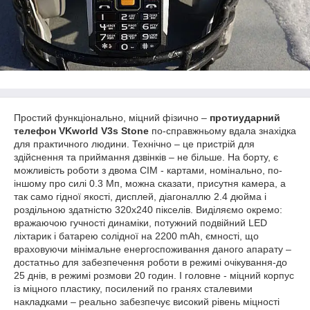
Простий функціонально, міцний фізично –
протиударний
телефон VKworld V3s Stone
по-справжньому вдала знахідка
для практичного людини. Технічно – це пристрій для
здійснення та приймання дзвінків – не більше. На борту, є
можливість роботи з двома СІМ - картами, номінально, по-
іншому про силі 0.3 Мп, можна сказати, присутня камера, а
так само гідної якості, дисплей, діагоналлю 2.4 дюйма і
роздільною здатністю 320x240 пікселів. Виділяємо окремо:
вражаючою гучності динаміки, потужний подвійний LED
ліхтарик і батарею солідної на 2200 mAh, ємності, що
враховуючи мінімальне енергоспоживання даного апарату –
достатньо для забезпечення роботи в режимі очікування-до
25 днів, в режимі розмови 20 годин. І головне - міцний корпус
із міцного пластику, посилений по гранях сталевими
накладками – реально забезпечує високий рівень міцності