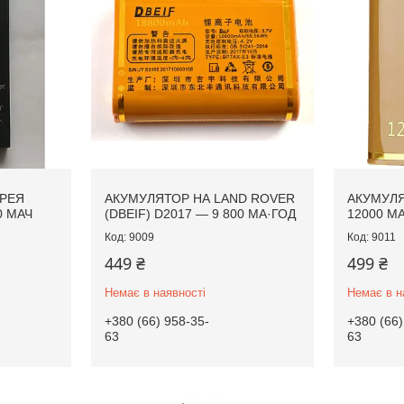
РЕЯ
АКУМУЛЯТОР НА LAND ROVER
АКУМУЛЯ
0 МАЧ
(DBEIF) D2017 — 9 800 МА·ГОД
12000 М
9009
9011
449 ₴
499 ₴
Немає в наявності
Немає в н
+380 (66) 958-35-
+380 (66)
63
63