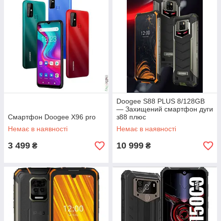
Doogee S88 PLUS 8/128GB
— Захищений смартфон дуги
Смартфон Doogee X96 pro
з88 плюс
Немає в наявності
Немає в наявності
3 499
10 999
₴
₴