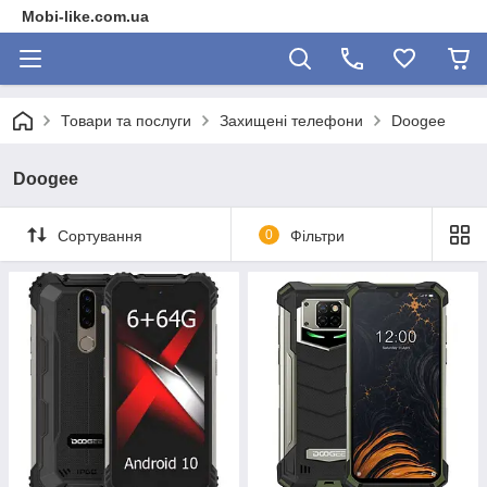
Mobi-like.com.ua
Товари та послуги
Захищені телефони
Doogee
Doogee
Сортування
0
Фільтри