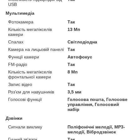
USB
Мультимедіа
Фотокамера
Так
Кількість мегапікселів
13 Мп
камери
Спалах
Світлодіодна
Камера на лицьовій панелі
Так
Функції камери
Автофокус
FM-радіо
Так
Кількість мегапікселів
8 Мп
фронтальної камери
Запис відео
Так
Роз'єм для навушників
3,5 мм
Голосові функції
Голосова пошта, Голосове
управління, Голосовий
набір
Дзвінки
Сигнали виклику
Поліфонічні мелодії, MP3-
мелодії, Вібродзвінок
Гучний зв'язок
Так