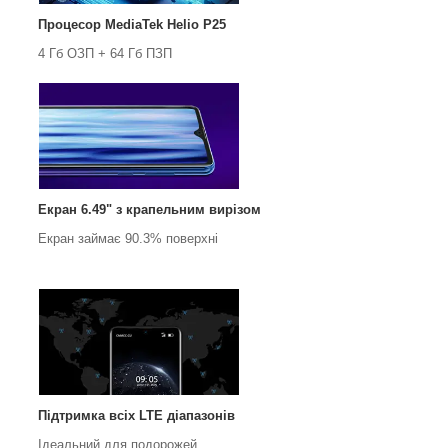
Процесор MediaTek Helio P25
4 Гб ОЗП + 64 Гб ПЗП
Екран 6.49" з крапельним вирізом
Екран займає 90.3% поверхні
Підтримка всіх LTE діапазонів
Ідеальний для подорожей