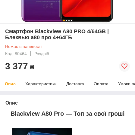
Смартфон Blackview A80 PRO 4/64GB |
Блеквью а80 про 4+64ГБ
Немає в наявності
Код: 80464
Роздріб
3 377
₴
Опис
Характеристики
Доставка
Оплата
Умови п
Опис
Blackview A80 Pro — Топ за свої гроші