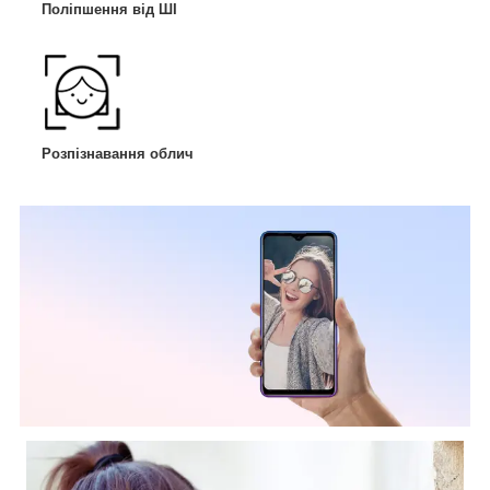
Поліпшення від ШІ
Розпізнавання облич