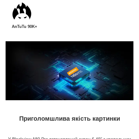
AnTuTu 90K+
Приголомшлива якість картинки
У Blackview A80 Pro встановлений екран 6.49" з крапельним