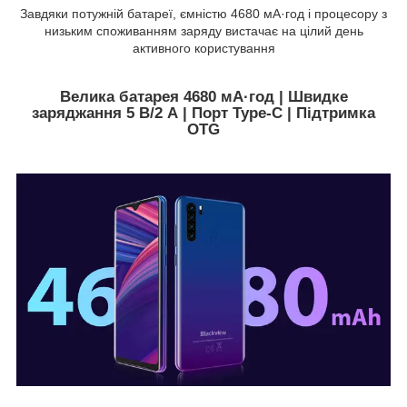
Завдяки потужній батареї, ємністю 4680 мА·год і процесору з
низьким споживанням заряду вистачає на цілий день
активного користування
Велика батарея 4680 мА·год | Швидке
заряджання 5 В/2 А | Порт Type-C | Підтримка
OTG