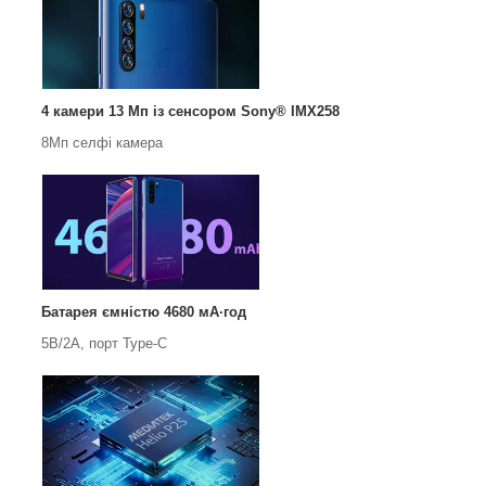
4 камери 13 Мп із сенсором Sony® IMX258
8Мп селфі камера
Батарея ємністю 4680 мА·год
5В/2А, порт Type-C