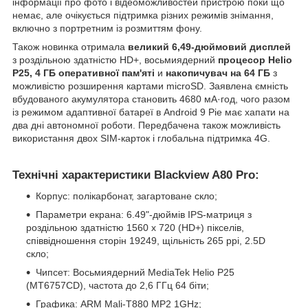
інформації про фото і відеоможливостей пристрою поки що
немає, але очікується підтримка різних режимів знімання,
включно з портретним із розмиттям фону.
Також новинка отримала
великий 6,49-дюймовий дисплей
з роздільною здатністю HD+, восьмиядерний
процесор Helio
P25, 4 ГБ оперативної пам'яті
и
накопичувач на 64 ГБ
з
можливістю розширення картами microSD. Заявлена ємність
вбудованого акумулятора становить 4680 мА·год, чого разом
із режимом адаптивної батареї в Android 9 Pie має хапати на
два дні автономної роботи. Передбачена також можливість
використання двох SIM-карток і глобальна підтримка 4G.
Технічні характеристики Blackview A80 Pro:
Корпус: полікарбонат, загартоване скло;
Параметри екрана: 6.49"-дюймів IPS-матриця з
роздільною здатністю 1560 x 720 (HD+) пікселів,
співвідношення сторін 19249, щільність 265 ppi, 2.5D
скло;
Чипсет: Восьмиядерний MediaTek Helio P25
(MT6757CD), частота до 2,6 ГГц 64 біти;
Графика: ARM Mali-T880 MP2 1GHz;