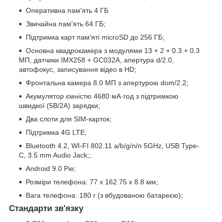
Оперативна пам'ять 4 ГБ
Звичайна пам'ять 64 ГБ;
Підтримка карт пам'яті microSD до 256 ГБ;
Основна квадрокамера з модулями 13 + 2 + 0.3 + 0.3
МП, датчики IMX258 + GC032A, апертура d/2.0,
автофокус, записування відео в HD;
Фронтальна камера 8.0 МП з апертурою dom/2.2;
Акумулятор ємністю 4680 мА·год з підтримкою
швидкої (5В/2А) зарядки;
Два слоти для SIM-карток;
Підтримка 4G LTE;
Bluetooth 4.2, WI-FI 802.11 а/b/g/n/n 5GHz, USB Type-
C, 3.5 mm Audio Jack;;
Android 9.0 Pie;
Розміри телефона: 77 x 162.75 x 8.8 мм;
Вага телефона: 180 г (з вбудованою батареєю);
Стандарти зв'язку