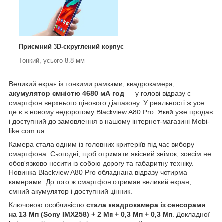
Приємний 3D-скруглений корпус
Тонкий, усього 8.8 мм
Великий екран із тонкими рамками, квадрокамера,
акумулятор ємністю 4680 мА·год
— у голові відразу є
смартфон верхнього цінового діапазону. У реальності ж усе
це є в новому недорогому Blackview A80 Pro. Який уже продав
і доступний до замовлення в нашому інтернет-магазині Mobi-
like.com.ua
Камера стала одним із головних критеріїв під час вибору
смартфона. Сьогодні, щоб отримати якісний знімок, зовсім не
обов'язково носити із собою дорогу та габаритну техніку.
Новинка Blackview A80 Pro обладнана відразу чотирма
камерами. До того ж смартфон отримав великий екран,
ємний акумулятор і доступний цінник.
Ключовою особливістю
стала квадрокамера із сенсорами
на 13 Мп (Sony IMX258) + 2 Мп + 0,3 Мп + 0,3 Мп
. Докладної