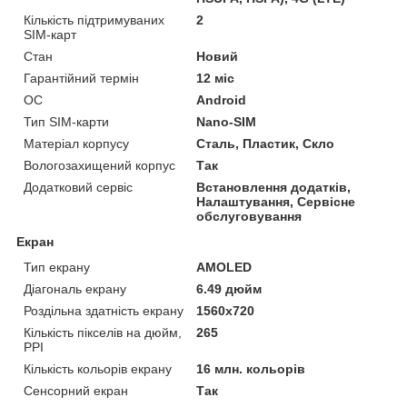
Кількість підтримуваних
2
SIM-карт
Стан
Новий
Гарантійний термін
12 міс
ОС
Android
Тип SIM-карти
Nano-SIM
Матеріал корпусу
Сталь, Пластик, Скло
Вологозахищений корпус
Так
Додатковий сервіс
Встановлення додатків,
Налаштування, Сервісне
обслуговування
Екран
Тип екрану
AMOLED
Діагональ екрану
6.49 дюйм
Роздільна здатність екрану
1560х720
Кількість пікселів на дюйм,
265
PPI
Кількість кольорів екрану
16 млн. кольорів
Сенсорний екран
Так