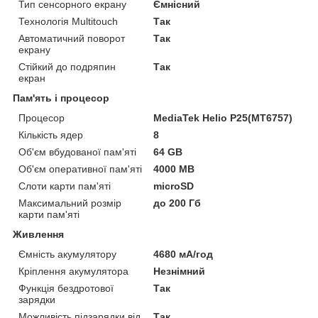
Тип сенсорного екрану
Ємнісний
Технологія Multitouch
Так
Автоматичний поворот
Так
екрану
Стійкий до подряпин
Так
екран
Пам'ять і процесор
Процесор
MediaTek Helio P25(MT6757)
Кількість ядер
8
Об'єм вбудованої пам'яті
64 GB
Об'єм оперативної пам'яті
4000 MB
Слоти карти пам'яті
microSD
Максимальний розмір
до 200 Гб
карти пам'яті
Живлення
Ємність акумулятору
4680 мА/год
Кріплення акумулятора
Незнімний
Функція бездротової
Так
зарядки
Можливість підзарядки від
Так