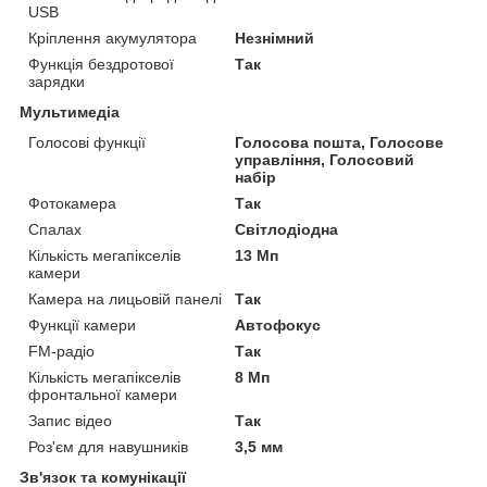
USB
Кріплення акумулятора
Незнімний
Функція бездротової
Так
зарядки
Мультимедіа
Голосові функції
Голосова пошта, Голосове
управління, Голосовий
набір
Фотокамера
Так
Спалах
Світлодіодна
Кількість мегапікселів
13 Мп
камери
Камера на лицьовій панелі
Так
Функції камери
Автофокус
FM-радіо
Так
Кількість мегапікселів
8 Мп
фронтальної камери
Запис відео
Так
Роз'єм для навушників
3,5 мм
Зв'язок та комунікації