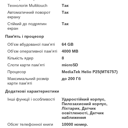
Технологія Multitouch
Так
Автоматичний поворот
Так
екрану
Стійкий до подряпин
Так
екран
Пам'ять і процесор
Об'єм вбудованої пам'яті
64 GB
Об'єм оперативної пам'яті
4000 MB
Кількість ядер
8
Слоти карти пам'яті
microSD
Процесор
MediaTek Helio P25(MT6757)
Максимальний розмір
до 200 Гб
карти пам'яті
Додаткові характеристики
Інші функції і особливості
Ударостійкий корпус,
Пилозахисний корпус,
Ліхтарик, Датчик
освітленості, Датчик
наближення
Обсяг телефонної книги
10000 номер.