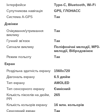
Інтерфейси
Type-C, Bluetooth, Wi-Fi
Супутникова навігація
GPS, ГЛОНАСС
Система A-GPS
Так
Дзвінки
Очікування/утримання
Так
виклику
Гучний зв'язок
Так
Сигнали виклику
Поліфонічні мелодії, MP3-
мелодії, Вібродзвінок
Режим польоту
Так
Екран
Роздільна здатність екрану
1560х720
Діагональ екрану
6.5 дюйм
Тип екрану
AMOLED
Тип сенсорного екрану
Ємнісний
Кількість пікселів на дюйм,
265
PPI
Кількість кольорів екрану
16 млн. кольорів
Сенсорний екран
Так