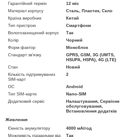
Гарантійний термін
12 міс
Матеріал корпусу
Сталь, Пластик, Скло
Країна виробник
Китай
Тип пристрою
Смартфони
Вологозахищений корпус
Так
Колір
Чорний
Форм-фактор
Моноблок
Стандарт зв'язку
GPRS, GSM, 3G (UMTS,
HSUPA, HSPA), 4G (LTE)
Стан
Новий
Кількість підтримуваних
2
SIM-карт
ОС
Android
Тип SIM-карти
Nano-SIM
Додатковий сервіс
Налаштування, Сервісне
обслуговування,
Встановлення додатків
Живлення
Ємність акумулятору
4000 мА/год
Можливість підзарядки від
Так