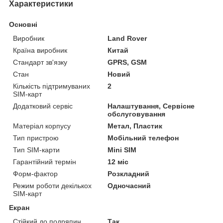
Характеристики
Основні
Виробник
Land Rover
Країна виробник
Китай
Стандарт зв'язку
GPRS, GSM
Стан
Новий
Кількість підтримуваних
2
SIM-карт
Додатковий сервіс
Налаштування, Сервісне
обслуговування
Матеріал корпусу
Метал, Пластик
Тип пристрою
Мобільний телефон
Тип SIM-карти
Mini SIM
Гарантійний термін
12 міс
Форм-фактор
Розкладний
Режим роботи декількох
Одночасний
SIM-карт
Екран
Стійкий до подряпин
Так