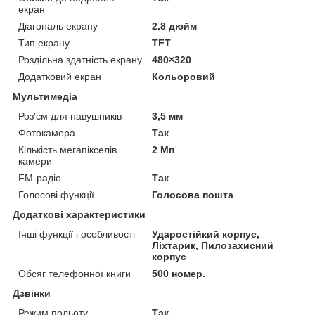
екран
Діагональ екрану
2.8 дюйм
Тип екрану
TFT
Роздільна здатність екрану
480×320
Додатковий екран
Кольоровий
Мультимедіа
Роз'єм для навушників
3,5 мм
Фотокамера
Так
Кількість мегапікселів
2 Мп
камери
FM-радіо
Так
Голосові функції
Голосова пошта
Додаткові характеристики
Інші функції і особливості
Ударостійкий корпус,
Ліхтарик, Пилозахисний
корпус
Обсяг телефонної книги
500 номер.
Дзвінки
Режим польоту
Так