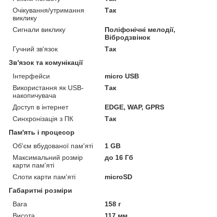
Очікування/утримання
Так
виклику
Сигнали виклику
Поліфонічні мелодії,
Вібродзвінок
Гучний зв'язок
Так
Зв'язок та комунікації
Інтерфейси
micro USB
Використання як USB-
Так
накопичувача
Доступ в інтернет
EDGE, WAP, GPRS
Синхронізація з ПК
Так
Пам'ять і процесор
Об'єм вбудованої пам'яті
1 GB
Максимальний розмір
до 16 Гб
карти пам'яті
Слоти карти пам'яті
microSD
Габаритні розміри
Вага
158 г
Висота
117 мм