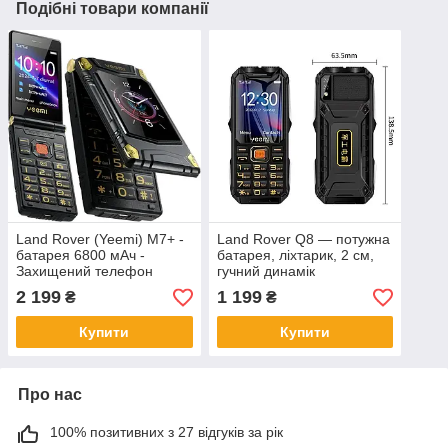
Подібні товари компанії
Land Rover (Yeemi) M7+ -
Land Rover Q8 — потужна
батарея 6800 мАч -
батарея, ліхтарик, 2 см,
Захищений телефон
гучний динамік
розкладушка
(захищений кнопковий
2 199
1 199
₴
₴
протиударний телефон)
Купити
Купити
Про нас
100% позитивних з 27 відгуків за рік