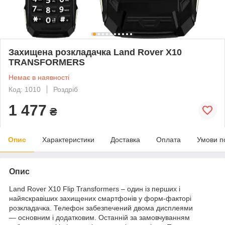
Захищена розкладачка Land Rover X10
TRANSFORMERS
Немає в наявності
Код: 1010
Роздріб
1 477
₴
Опис
Характеристики
Доставка
Оплата
Умови п
Опис
Land Rover X10 Flip Transformers – один із перших і
найяскравіших захищених смартфонів у форм-факторі
розкладачка. Телефон забезпечений двома дисплеями
— основним і додатковим. Останній за замовчуванням