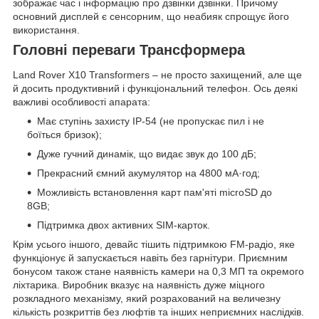
зображає час і інформацію про дзвінки дзвінки. Причому
основний дисплей є сенсорним, що неабияк спрощує його
використання.
Головні переваги Трансформера
Land Rover X10 Transformers – не просто захищений, але ще
й досить продуктивний і функціональний телефон. Ось деякі
важливі особливості апарата:
Має ступінь захисту IP-54 (не пропускає пил і не
боїться бризок);
Дуже гучний динамік, що видає звук до 100 дБ;
Прекрасний ємний акумулятор на 4800 мА·год;
Можливість встановлення карт пам'яті microSD до
8GB;
Підтримка двох активних SIM-карток.
Крім усього іншого, девайс тішить підтримкою FM-радіо, яке
функціонує й запускається навіть без гарнітури. Приємним
бонусом також стане наявність камери на 0,3 МП та окремого
ліхтарика. Виробник вказує на наявність дуже міцного
розкладного механізму, який розрахований на величезну
кількість розкриттів без люфтів та інших неприємних наслідків.